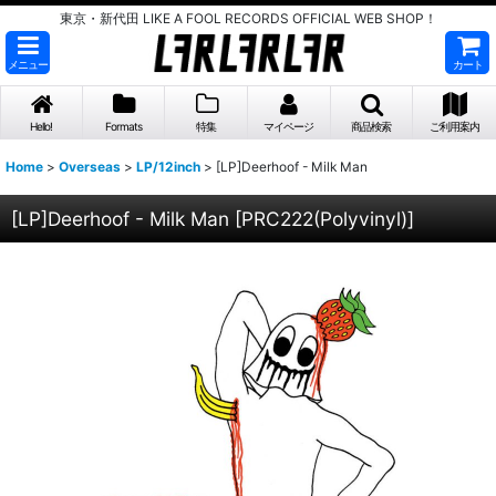
東京・新代田 LIKE A FOOL RECORDS OFFICIAL WEB SHOP！
メニュー
カート
Hello!
Formats
特集
マイページ
商品検索
ご利用案内
Home
>
Overseas
>
LP/12inch
>
[LP]Deerhoof - Milk Man
[LP]Deerhoof - Milk Man
[
PRC222(Polyvinyl)
]