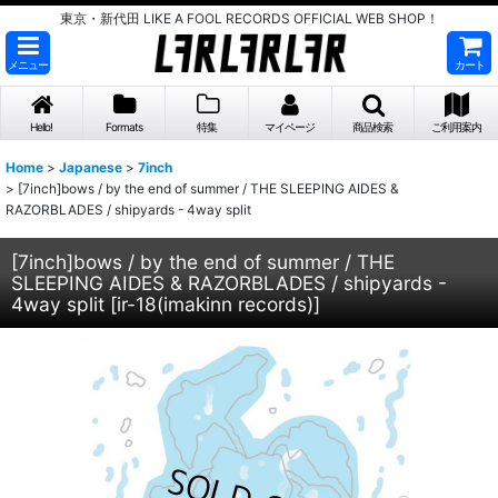
東京・新代田 LIKE A FOOL RECORDS OFFICIAL WEB SHOP！
メニュー
カート
Hello!
Formats
特集
マイページ
商品検索
ご利用案内
Home
>
Japanese
>
7inch
>
[7inch]bows / by the end of summer / THE SLEEPING AIDES &
RAZORBLADES / shipyards - 4way split
[7inch]bows / by the end of summer / THE
SLEEPING AIDES & RAZORBLADES / shipyards -
4way split
[
ir-18(imakinn records)
]