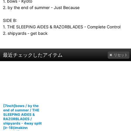
1. bows - Kyoto
2. by the end of summer - Just Because
SIDE B:
1. THE SLEEPING AIDES & RAZORBLADES - Complete Control
2. shipyards - get back
最近チェックしたアイテム
リセット
[7inch]bows / by the
end of summer / THE
SLEEPING AIDES &
RAZORBLADES /
shipyards - 4way split
[
ir-18(imakinn