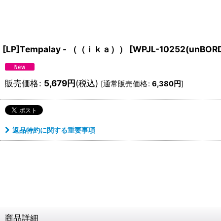
[LP]Tempalay - （（ｉｋａ））
[
WPJL-10252(unBOR
販売価格
:
5,679
円
(税込)
[
通常販売価格
:
6,380
円
]
返品特約に関する重要事項
商品詳細