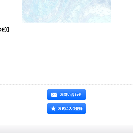
DE)
]