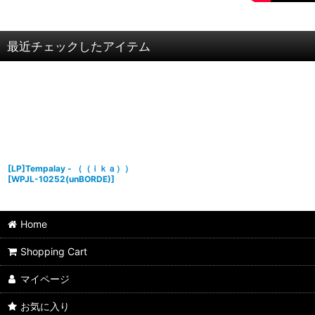
最近チェックしたアイテム
[LP]Tempalay - （（ｉｋａ））
[
WPJL-10252(unBORDE)
]
Home
Shopping Cart
マイページ
お気に入り