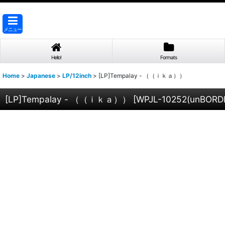
メニュー
Hello!
Formats
Home
>
Japanese
>
LP/12inch
>
[LP]Tempalay - （（ｉｋａ））
[LP]Tempalay - （（ｉｋａ））
[
WPJL-10252(unBORD