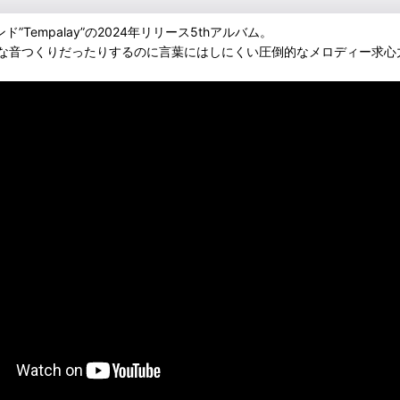
るバンド”Tempalay”の2024年リリース5thアルバム。
な音つくりだったりするのに言葉にはしにくい圧倒的なメロディー求心