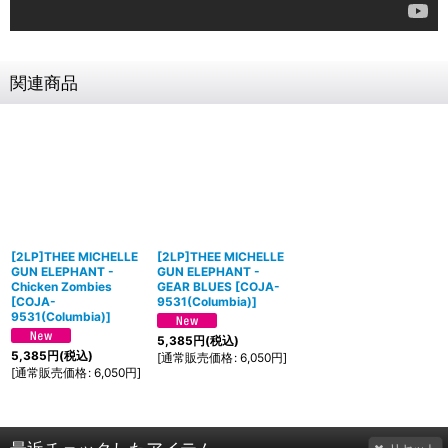
関連商品
[2LP]THEE MICHELLE
[2LP]THEE MICHELLE
GUN ELEPHANT -
GUN ELEPHANT -
Chicken Zombies
GEAR BLUES
[
COJA-
[
COJA-
9531(Columbia)
]
9531(Columbia)
]
5,385
円
(税込)
5,385
円
(税込)
[
通常販売価格
:
6,050
円
]
[
通常販売価格
:
6,050
円
]