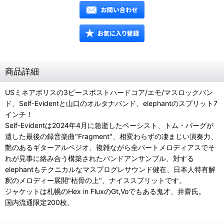
商品詳細
USミネアポリスの3ピースポストハードコア/エモ/マスロックバン
ド、Self-Evidentと山口のオルタナバンド、elephantのスプリット7
インチ！
Self-Evidentは2024年4月に急逝したベーシスト、トム・バーグが
遺した最後の録音楽曲"Fragment"、相変わらずの凄まじい演奏力、
艶のあるギターアルペジオ、複雑ながら全パートメロディアスでそ
れが見事に絡み合う構築されたバンドアンサンブル、対する
elephantもテクニカルなマスプログレサウンド健在、日本人特有解
釈のメロディー展開"枯骨の上"、ナイススプリットです。
ジャケットは札幌のHex in FluxのGt,Voでもある鬼才、井齋氏。
国内流通限定200枚。