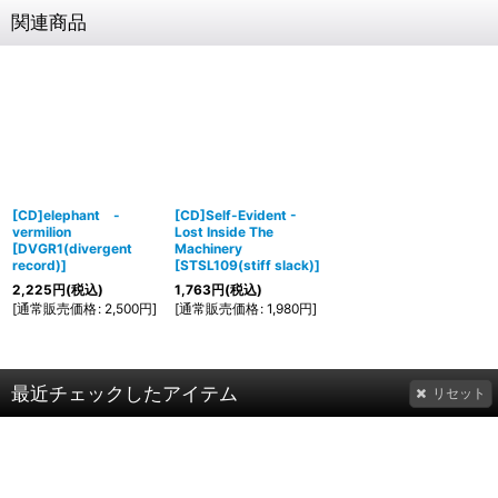
関連商品
[CD]elephant -
[CD]Self-Evident -
vermilion
Lost Inside The
[
DVGR1(divergent
Machinery
record)
]
[
STSL109(stiff slack)
]
2,225
円
(税込)
1,763
円
(税込)
[
通常販売価格
:
2,500
円
]
[
通常販売価格
:
1,980
円
]
最近チェックしたアイテム
リセット