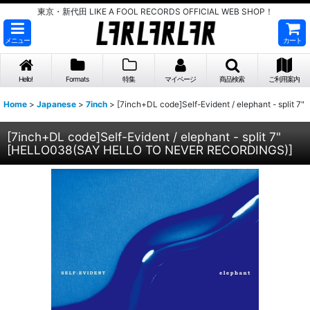
東京・新代田 LIKE A FOOL RECORDS OFFICIAL WEB SHOP！
メニュー
カート
Hello!
Formats
特集
マイページ
商品検索
ご利用案内
Home
>
Japanese
>
7inch
>
[7inch+DL code]Self-Evident / elephant - split 7"
[7inch+DL code]Self-Evident / elephant - split 7"
[
HELLO038(SAY HELLO TO NEVER RECORDINGS)
]