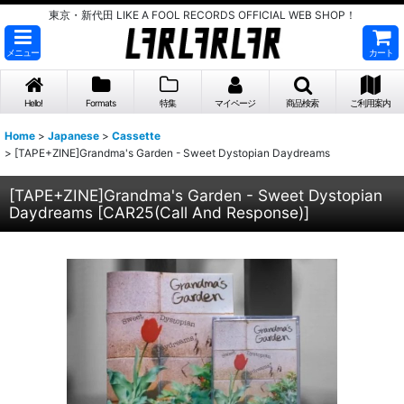
東京・新代田 LIKE A FOOL RECORDS OFFICIAL WEB SHOP！
メニュー
カート
Hello!
Formats
特集
マイページ
商品検索
ご利用案内
Home
>
Japanese
>
Cassette
>
[TAPE+ZINE]Grandma's Garden - Sweet Dystopian Daydreams
[TAPE+ZINE]Grandma's Garden - Sweet Dystopian
Daydreams
[
CAR25(Call And Response)
]