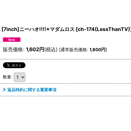
[7inch]ニーハオ!!!!×マダムロス
[
ch-174(LessThanTV)
販売価格
:
1,602
円
(税込)
[
通常販売価格
:
1,800
円
]
数量
:
返品特約に関する重要事項