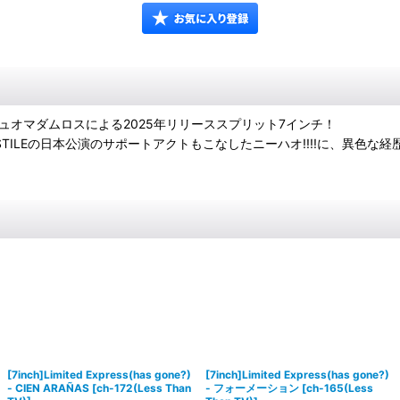
デュオマダムロスによる2025年リリーススプリット7インチ！
TILEの日本公演のサポートアクトもこなしたニーハオ!!!!に、異色
[7inch]Limited Express(has gone?)
[7inch]Limited Express(has gone?)
- CIEN ARAÑAS
[
ch-172(Less Than
- フォーメーション
[
ch-165(Less