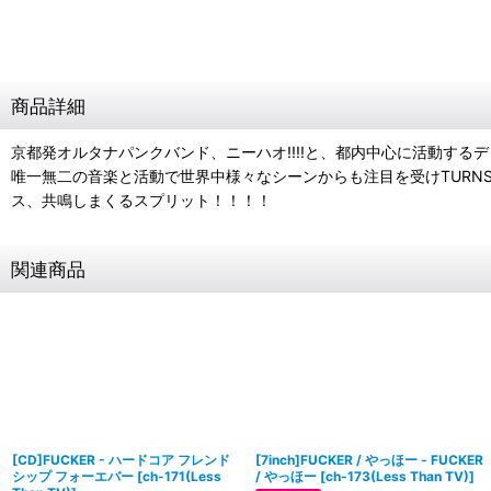
商品詳細
京都発オルタナパンクバンド、ニーハオ!!!!と、都内中心に活動する
唯一無二の音楽と活動で世界中様々なシーンからも注目を受けTURNS
ス、共鳴しまくるスプリット！！！！
関連商品
[CD]FUCKER - ハードコア フレンド
[7inch]FUCKER / やっほー - FUCKER
シップ フォーエバー
[
ch-171(Less
/ やっほー
[
ch-173(Less Than TV)
]