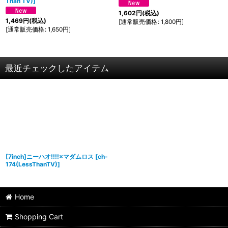
Than TV)
]
1,602
円
(税込)
1,469
円
(税込)
[
通常販売価格
:
1,800
円
]
[
通常販売価格
:
1,650
円
]
最近チェックしたアイテム
[7inch]ニーハオ!!!!×マダムロス
[
ch-
174(LessThanTV)
]
Home
Shopping Cart