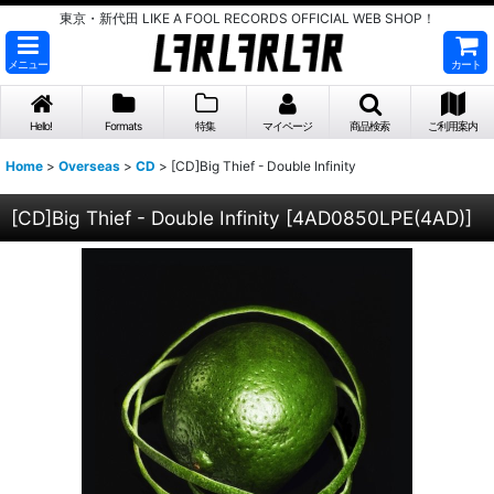
東京・新代田 LIKE A FOOL RECORDS OFFICIAL WEB SHOP！
メニュー
カート
Hello!
Formats
特集
マイページ
商品検索
ご利用案内
Home
>
Overseas
>
CD
>
[CD]Big Thief - Double Infinity
[CD]Big Thief - Double Infinity
[
4AD0850LPE(4AD)
]