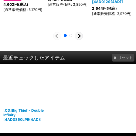
[
4AD0129(4AD)
]
[
通常販売価格
:
3,850
円
]
4,602
円
(税込)
2,644
円
(税込)
[
通常販売価格
:
5,170
円
]
[
通常販売価格
:
2,970
円
]
最近チェックしたアイテム
リセット
[CD]Big Thief - Double
Infinity
[
4AD0850LPE(4AD)
]