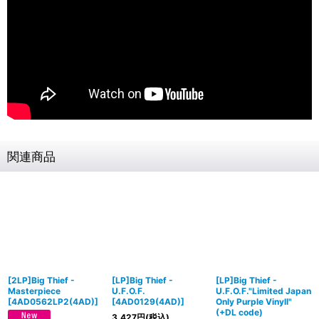
関連商品
[2LP]Big Thief -
[LP]Big Thief -
[LP]Big Thief -
Masterpiece
U.F.O.F.
U.F.O.F."Limited Japan
[
4AD0562LP2(4AD)
]
[
4AD0129(4AD)
]
Only Purple Vinyll"
(+DL code)
3,427
円
(税込)