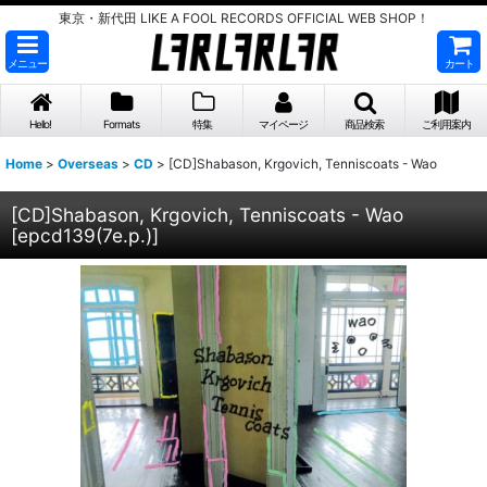
東京・新代田 LIKE A FOOL RECORDS OFFICIAL WEB SHOP！
メニュー
カート
Hello!
Formats
特集
マイページ
商品検索
ご利用案内
Home
>
Overseas
>
CD
>
[CD]Shabason, Krgovich, Tenniscoats - Wao
[CD]Shabason, Krgovich, Tenniscoats - Wao
[
epcd139(7e.p.)
]