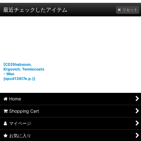
最近チェックしたアイテム
リセット
[CD]Shabason,
Krgovich, Tenniscoats
- Wao
[
epcd139(7e.p.)
]
Home
Shopping Cart
マイページ
お気に入り