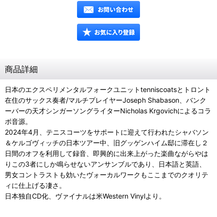
商品詳細
日本のエクスペリメンタルフォークユニットtenniscoatsとトロント
在住のサックス奏者/マルチプレイヤーJoseph Shabason、バンク
ーバーの天才シンガーソングライターNicholas Krgovichによるコラ
ボ音源。
2024年4月、テニスコーツをサポートに迎えて行われたシャバソン
＆ケルゴヴィッチの日本ツアー中、旧グッゲンハイム邸に滞在し２
日間のオフを利用して録音、即興的に出来上がった楽曲ながらやは
りこの3者にしか鳴らせないアンサンブルであり、日本語と英語、
男女コントラストも効いたヴォーカルワークもここまでのクオリテ
ィに仕上げる凄さ。
日本独自CD化、ヴァイナルは米Western Vinylより。