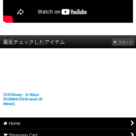
最近チェックしたアイテム
リセット
[CD]Slung - In Ways
[
FOMR0105(Friend Of
Mine)
]
Home
Shopping Cart