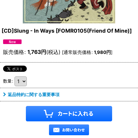
[CD]Slung - In Ways
[
FOMR0105(Friend Of Mine)
]
販売価格
:
1,763
円
(税込)
[
通常販売価格
:
1,980
円
]
数量
:
返品特約に関する重要事項