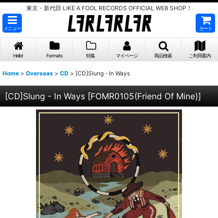
東京・新代田 LIKE A FOOL RECORDS OFFICIAL WEB SHOP！
メニュー
カート
Hello!
Formats
特集
マイページ
商品検索
ご利用案内
Home
>
Overseas
>
CD
>
[CD]Slung - In Ways
[CD]Slung - In Ways
[
FOMR0105(Friend Of Mine)
]