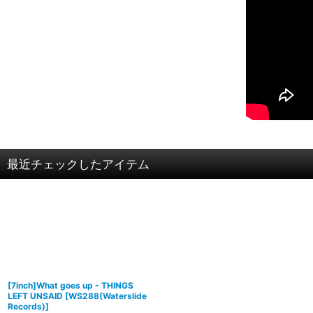
最近チェックしたアイテム
[7inch]What goes up - THINGS
LEFT UNSAID
[
WS288(Waterslide
Records)
]