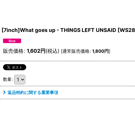
[7inch]What goes up - THINGS LEFT UNSAID
[
WS288
販売価格
:
1,602
円
(税込)
[
通常販売価格
:
1,800
円
]
数量
:
返品特約に関する重要事項