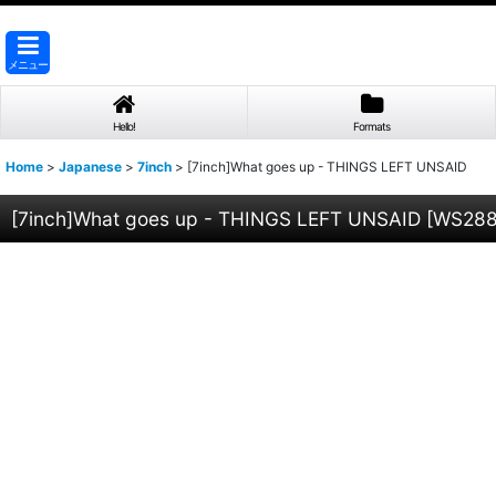
メニュー
Hello!
Formats
Home
>
Japanese
>
7inch
>
[7inch]What goes up - THINGS LEFT UNSAID
[7inch]What goes up - THINGS LEFT UNSAID
[
WS288(