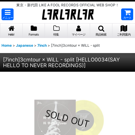
東京・新代田 LIKE A FOOL RECORDS OFFICIAL WEB SHOP！
メニュー
カート
Hello!
Formats
特集
マイページ
商品検索
ご利用案内
Home
>
Japanese
>
7inch
>
[7inch]3cmtour × WiLL - split
[7inch]3cmtour × WiLL - split
[
HELLO0034(SAY
HELLO TO NEVER RECORDINGS)
]