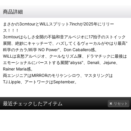
商品詳細
まさかの3cmtourとWiLLスプリット7inchが2025年にリリー
ス！！！
3cmtourはらしさ全開の不協和音アルペジオに17拍子のストイック
展開、絶妙にキャッチーで、ハズしてくるヴォーカルがやはり最高"
科学のチカラ/科学 NO Power"、Don Caballero感。
WiLLは哀愁アルペジオ、クールなリズム隊、ドラマチックに最後は
エモーショナルにバーストする展開"abyss"、Denali、Jejune、
Rainer Maria感。
両エンジニアはMIRRORのモリケンシロウ、マスタリングは
TJ.Lipple、アートワークはSeptember。
最近チェックしたアイテム
リセット