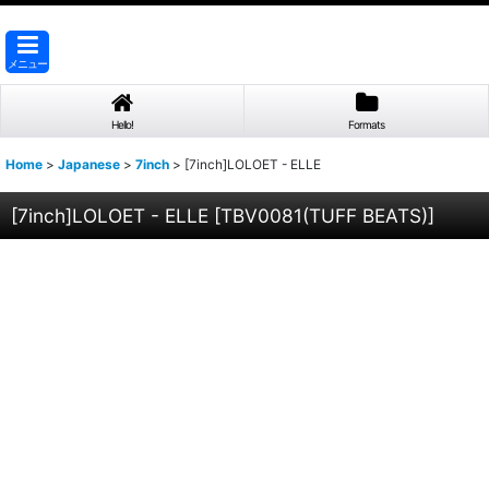
メニュー
Hello!
Formats
Home
>
Japanese
>
7inch
>
[7inch]LOLOET - ELLE
[7inch]LOLOET - ELLE
[
TBV0081(TUFF BEATS)
]