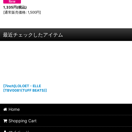
1,335
円
(税込)
[
通常販売価格
:
1,500
円
]
最近チェックしたアイテム
[7inch]LOLOET - ELLE
[
TBV0081(TUFF BEATS)
]
Home
Shopping Cart