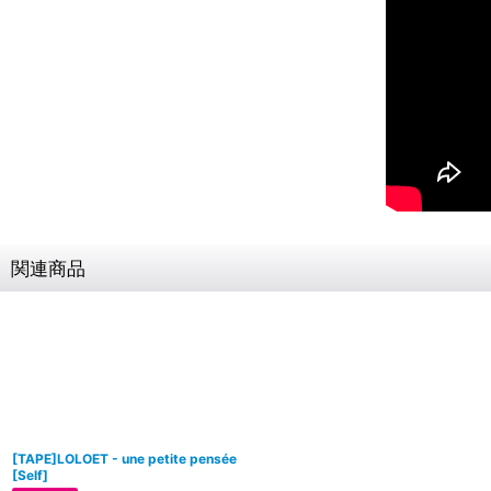
関連商品
[TAPE]LOLOET - une petite pensée
[
Self
]