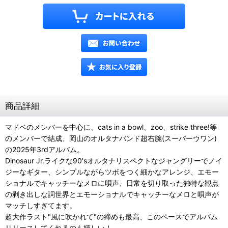
商品詳細
マドベのメンバーを中心に、cats in a bowl、zoo、strike three!等
のメンバーで結成、岡山のオルタナバンド超右腕(スーパーウワン)
の2025年3rdアルバム。
Dinosaur Jr.ライクな90'sオルタナリスペクトなジャングリーでノイ
ジーなギター、シンプルながらツボをつく細かなアレンジ、エモー
ショナルでキャッチーなメロに唄声、日常を切り取った独特な観点
の剥き出しな詞世界とエモーショナルでキャッチーなメロと唄声が
マッチしすぎてます。
超大作ラスト"風に吹かれて"の締めも最高、このペースでアルバム
リリースしてくれるのも嬉しい！