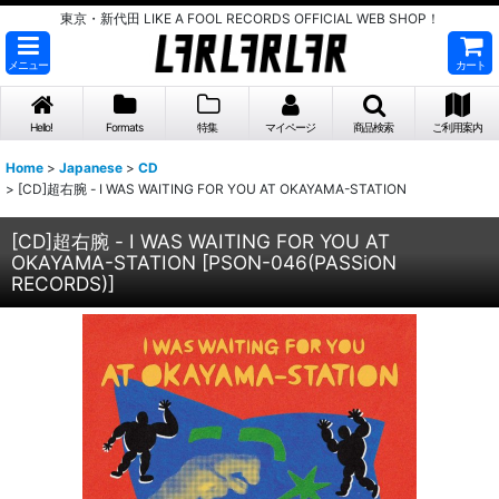
東京・新代田 LIKE A FOOL RECORDS OFFICIAL WEB SHOP！
メニュー
カート
Hello!
Formats
特集
マイページ
商品検索
ご利用案内
Home
>
Japanese
>
CD
>
[CD]超右腕 - I WAS WAITING FOR YOU AT OKAYAMA-STATION
[CD]超右腕 - I WAS WAITING FOR YOU AT
OKAYAMA-STATION
[
PSON-046(PASSiON
RECORDS)
]