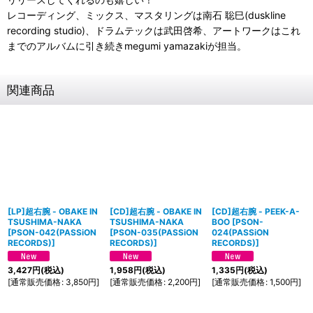
レコーディング、ミックス、マスタリングは南石 聡巳(duskline
recording studio)、ドラムテックは武田啓希、アートワークはこれ
までのアルバムに引き続きmegumi yamazakiが担当。
関連商品
[LP]超右腕 - OBAKE IN
[CD]超右腕 - OBAKE IN
[CD]超右腕 - PEEK-A-
TSUSHIMA-NAKA
TSUSHIMA-NAKA
BOO
[
PSON-
[
PSON-042(PASSiON
[
PSON-035(PASSiON
024(PASSiON
RECORDS)
]
RECORDS)
]
RECORDS)
]
3,427
円
(税込)
1,958
円
(税込)
1,335
円
(税込)
[
通常販売価格
:
3,850
円
]
[
通常販売価格
:
2,200
円
]
[
通常販売価格
:
1,500
円
]