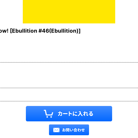
row!
[
Ebullition #46(Ebullition)
]