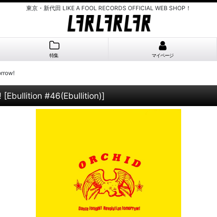
東京・新代田 LIKE A FOOL RECORDS OFFICIAL WEB SHOP！
特集
マイページ
orrow!
!
[
Ebullition #46(Ebullition)
]