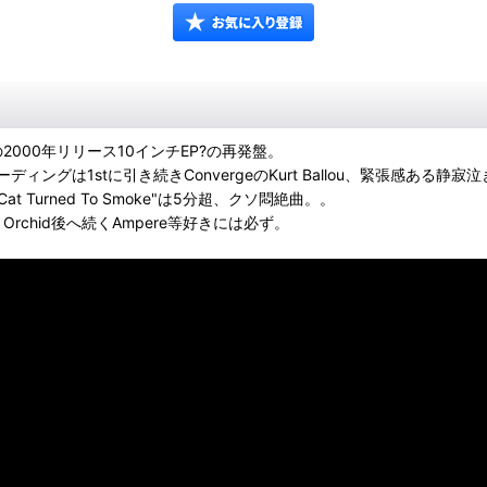
2000年リリース10インチEP?の再発盤。
、レコーディングは1stに引き続きConvergeのKurt Ballou、緊
 Turned To Smoke"は5分超、クソ悶絶曲。。
Trio、Orchid後へ続くAmpere等好きには必ず。