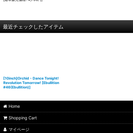
最近チェックしたアイテム
[10inch]Orchid - Dance Tonight!
Revolution Tomorrow!
[
Ebullition
#46(Ebullition)
]
Home
Shopping Cart
マイページ