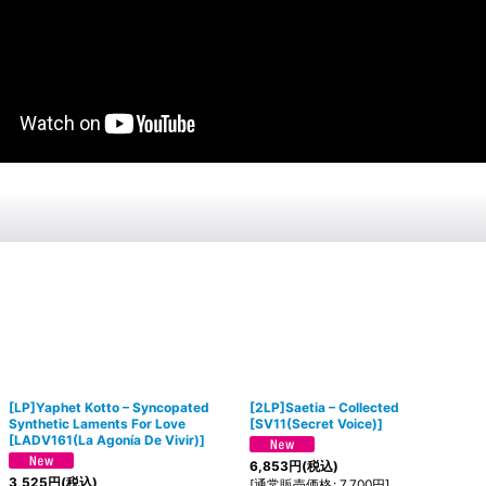
[LP]Yaphet Kotto – Syncopated
[2LP]Saetia ‎– Collected
Synthetic Laments For Love
[
SV11(Secret Voice)
]
[
LADV161(La Agonía De Vivir)
]
6,853
円
(税込)
3,525
円
(税込)
[
通常販売価格
:
7,700
円
]