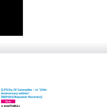
[LP]City Of Caterpillar - st "20th
Anniversary edition"
[
REP002(Repeater Records)
]
3,916
円
(税込)