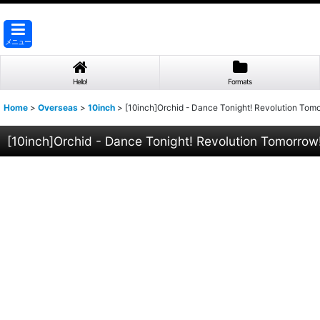
メニュー
Hello!
Formats
Home
>
Overseas
>
10inch
>
[10inch]Orchid - Dance Tonight! Revolution Tom
[10inch]Orchid - Dance Tonight! Revolution Tomorrow