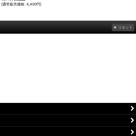
[
通常販売価格
:
4,400
円
]
リセット