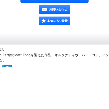
バム。
としてBloc PartyのMatt Tongを迎えた作品、オルタナティヴ、ハ
石。
f-power