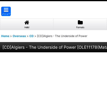
メニュー
Hello!
Formats
Home
>
Overseas
>
CD
>
[CD]Algiers - The Underside of Power
[CD]Algiers - The Underside of Power
[
OLE11178(Mat