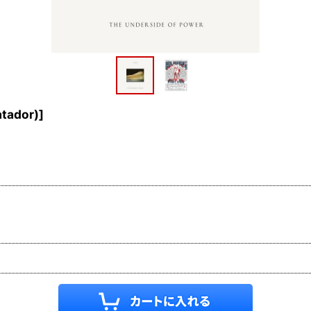
tador)
]