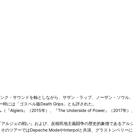
を中心に、ポストパンク・サウンドを軸としながら、サザン・ラップ、ノーザン
は「ゴスペル版Death Grips」とも評された。
iers』（2015年）、『The Underside of Power』（2017年）、
の映画『アルジェの戦い』および、反植民地主義闘争の歴史的象徴であるア
、そのツアーではDepeche ModeやInterpolと共演、グラストンベリーにも出演