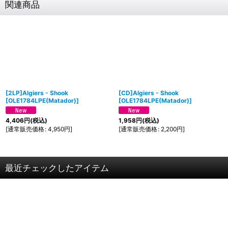
関連商品
[2LP]Algiers - Shook
[CD]Algiers - Shook
[
OLE1784LPE(Matador)
]
[
OLE1784LPE(Matador)
]
4,406
円
(税込)
1,958
円
(税込)
[
通常販売価格
:
4,950
円
]
[
通常販売価格
:
2,200
円
]
最近チェックしたアイテム