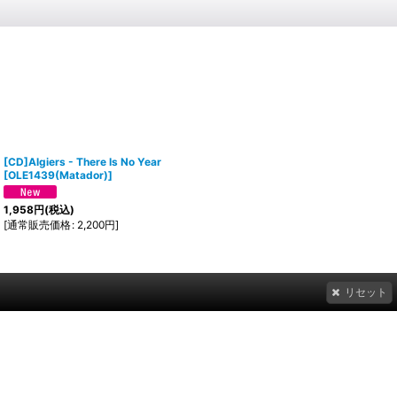
[CD]Algiers - There Is No Year
[
OLE1439(Matador)
]
1,958
円
(税込)
[
通常販売価格
:
2,200
円
]
リセット