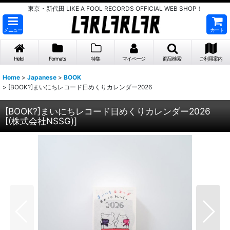
東京・新代田 LIKE A FOOL RECORDS OFFICIAL WEB SHOP！
メニュー
カート
Hello!
Formats
特集
マイページ
商品検索
ご利用案内
Home
>
Japanese
>
BOOK
>
[BOOK?]まいにちレコード日めくりカレンダー2026
[BOOK?]まいにちレコード日めくりカレンダー2026
[
(株式会社NSSG)
]