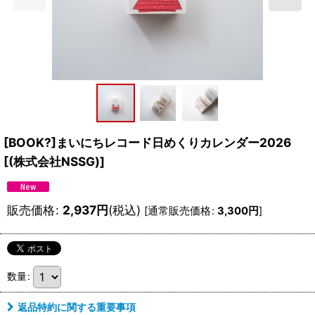
[BOOK?]まいにちレコード日めくりカレンダー2026
[
(株式会社NSSG)
]
販売価格
:
2,937
円
(税込)
[
通常販売価格
:
3,300
円
]
数量
:
返品特約に関する重要事項