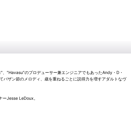
ix"、"Havasu"のプロデューサー兼エンジニアでもあったAndy・D・
してバザン節のメロディ、歳を重ねるごとに説得力を増すアダルトなヴ
Jesse LeDoux。