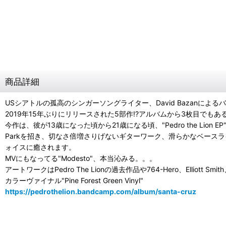
商品詳細
USシアトルの孤高のシンガーソングライター、David BazanによるバンドP
2019年15年ぶりにリリースされた5部作!?アルバムから3枚目でもあ
今作は、彼が13歳になった頃から21歳になる頃、"Pedro the Lio
Parkを招き、切なさ倍増さりげないギターワーク、滑らかなベー
ォイスに癒されます。
MVにもなってる"Modesto"、本当沁みる。。。
アートワークはPedro The Lionの過去作品や764-Hero、Elliott 
カラーヴァイナル"Pine Forest Green Vinyl"
https://pedrothelion.bandcamp.com/album/santa-cruz