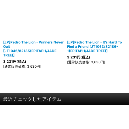
[LP]Pedro The Lion - Winners Never
[LP]Pedro The Lion - It's Hard To
Quit
Find a Friend
[
JT1063/82186-
[
JT1046/82185(EPITAPH/JADE
1(EPITAPH/JADE TREE)
]
TREE)
]
3,231
円
(税込)
3,231
円
(税込)
[
通常販売価格
:
3,630
円
]
[
通常販売価格
:
3,630
円
]
最近チェックしたアイテム