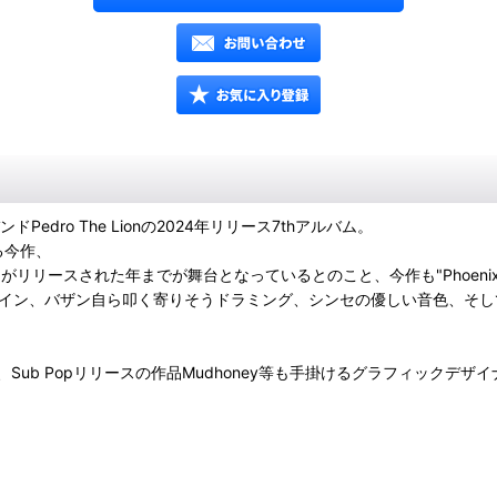
edro The Lionの2024年リリース7thアルバム。
る今作、
n EP"がリリースされた年までが舞台となっているとのこと、今作も"Phoen
スライン、バザン自ら叩く寄りそうドラミング、シンセの優しい音色、そ
Smith、Sub Popリリースの作品Mudhoney等も手掛けるグラフィックデザイナー