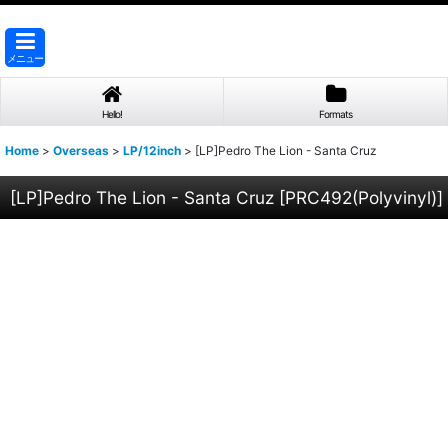
メニュー
Hello!
Formats
Home
>
Overseas
>
LP/12inch
>
[LP]Pedro The Lion - Santa Cruz
[LP]Pedro The Lion - Santa Cruz
[
PRC492(Polyvinyl)
]