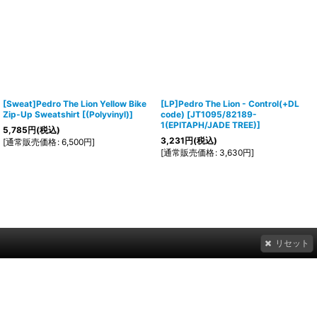
[Sweat]Pedro The Lion Yellow Bike
[LP]Pedro The Lion - Control(+DL
Zip-Up Sweatshirt
[
(Polyvinyl)
]
code)
[
JT1095/82189-
1(EPITAPH/JADE TREE)
]
5,785
円
(税込)
3,231
円
(税込)
[
通常販売価格
:
6,500
円
]
[
通常販売価格
:
3,630
円
]
リセット