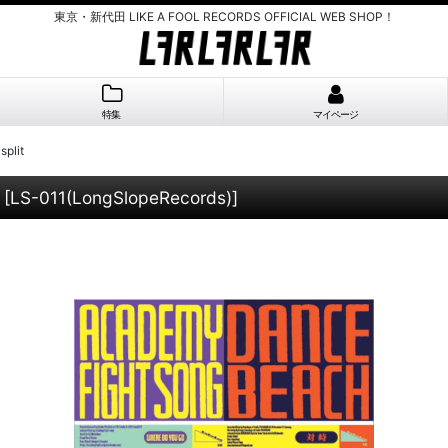
東京・新代田 LIKE A FOOL RECORDS OFFICIAL WEB SHOP！
特集
マイページ
plit
t
[
LS-011(LongSlopeRecords)
]