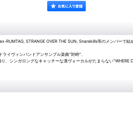
MTAG, STRANGE OVER THE SUN, Snarekills等のメンバ
走ドライヴィンバンドアンサンブル楽曲"対峙"、
ーの鳴り、シンガロングなキャッチーな漢ヴォーカルがたまらない"WHERE DO