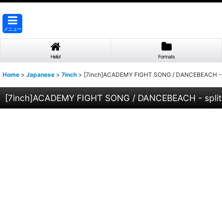
メニュー
Hello!
Formats
Home
>
Japanese
>
7inch
>
[7inch]ACADEMY FIGHT SONG / DANCEBEACH - s
[7inch]ACADEMY FIGHT SONG / DANCEBEACH - spli