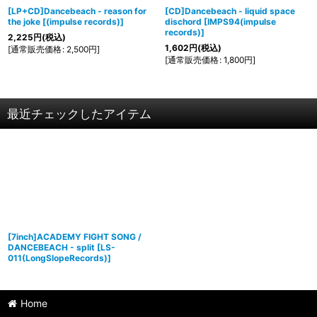
[LP+CD]Dancebeach - reason for
[CD]Dancebeach - liquid space
the joke
[
(impulse records)
]
dischord
[
IMPS94(impulse
records)
]
2,225
円
(税込)
1,602
円
(税込)
[
通常販売価格
:
2,500
円
]
[
通常販売価格
:
1,800
円
]
最近チェックしたアイテム
[7inch]ACADEMY FIGHT SONG /
DANCEBEACH - split
[
LS-
011(LongSlopeRecords)
]
Home