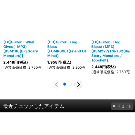
[LP]Gulfer - What
[CD}Gulfer - Dog
[LP}Gulfer - Dog
Gives(+MP3)
Bless
Bless(+MP3)
[
BSM188(Big Scary
[
FOMR0061(Friend Of
[
BSM227/TSR182(Big
Monsters)
]
Mine)
]
Scary Monsters /
Topshelf)
]
2,448
円
(税込)
1,958
円
(税込)
2,448
円
(税込)
[
通常販売価格
:
2,750
円
]
[
通常販売価格
:
2,200
円
]
[
通常販売価格
:
2,750
円
]
最近チェックしたアイテム
リセット