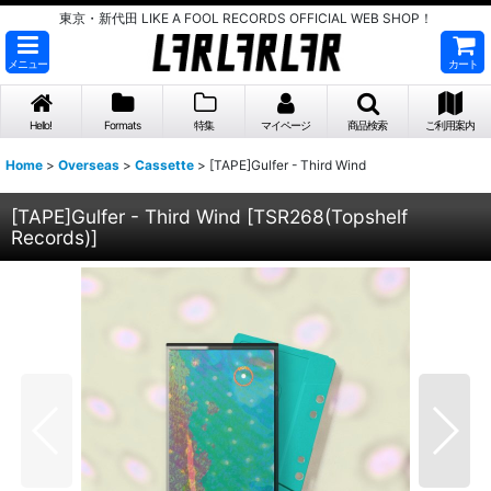
東京・新代田 LIKE A FOOL RECORDS OFFICIAL WEB SHOP！
メニュー
カート
Hello!
Formats
特集
マイページ
商品検索
ご利用案内
Home
>
Overseas
>
Cassette
>
[TAPE]Gulfer - Third Wind
[TAPE]Gulfer - Third Wind
[
TSR268(Topshelf
Records)
]