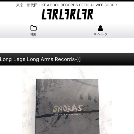
東京・新代田 LIKE A FOOL RECORDS OFFICIAL WEB SHOP！
特集
マイページ
Long Legs Long Arms Records-)
]