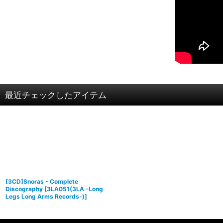
最近チェックしたアイテム
[3CD]Snoras - Complete
Discography
[
3LA051(3LA -Long
Legs Long Arms Records-)
]