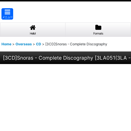
メニュー
Hello!
Formats
Home
>
Overseas
>
CD
>
[3CD]Snoras - Complete Discography
[3CD]Snoras - Complete Discography
[
3LA051(3LA -