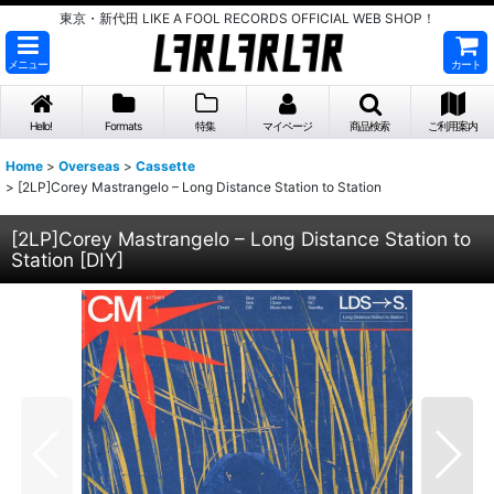
東京・新代田 LIKE A FOOL RECORDS OFFICIAL WEB SHOP！
メニュー
カート
Hello!
Formats
特集
マイページ
商品検索
ご利用案内
Home
>
Overseas
>
Cassette
>
[2LP]Corey Mastrangelo – Long Distance Station to Station
[2LP]Corey Mastrangelo – Long Distance Station to
Station
[
DIY
]