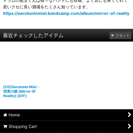
ドラムの龍宝くんは様々なバンドにも在籍、よく店にも来てくれて
若いクセに良い酒場をたくさん知っています。
https://serotoninmist.bandcamp.com/album/mirror-of-reality
最近チェックしたアイテム
リセット
[CD]Serotonin Mist -
現実の鏡 (Mirror Of
Reality)
[
DIY
]
Home
Shopping Cart