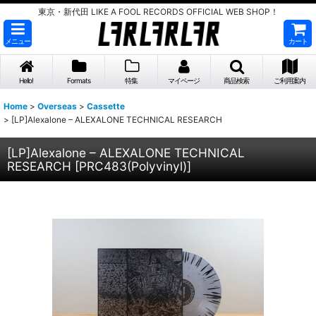
東京・新代田 LIKE A FOOL RECORDS OFFICIAL WEB SHOP！
メニュー
カート
Hello!
Formats
特集
マイページ
商品検索
ご利用案内
Home
>
Overseas
>
Cassette
>
[LP]Alexalone – ALEXALONE TECHNICAL RESEARCH
[LP]Alexalone – ALEXALONE TECHNICAL
RESEARCH
[
PRC483(Polyvinyl)
]