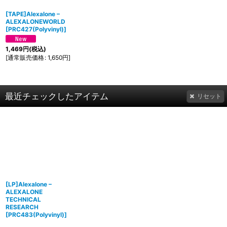
[TAPE]Alexalone –
ALEXALONEWORLD
[
PRC427(Polyvinyl)
]
1,469
円
(税込)
[
通常販売価格
:
1,650
円
]
最近チェックしたアイテム
リセット
[LP]Alexalone –
ALEXALONE
TECHNICAL
RESEARCH
[
PRC483(Polyvinyl)
]