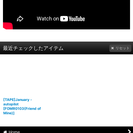
最近チェックしたアイテム
リセット
[TAPE]January -
autopilot
[
FOMR0103(Friend of
Mine)
]
Home