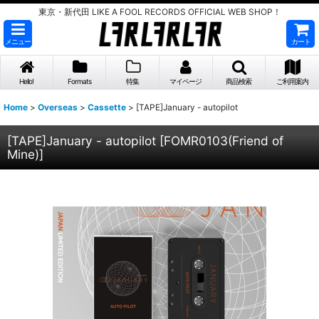
東京・新代田 LIKE A FOOL RECORDS OFFICIAL WEB SHOP！
メニュー
カート
Hello!
Formats
特集
マイページ
商品検索
ご利用案内
Home
>
Overseas
>
Cassette
>
[TAPE]January - autopilot
[TAPE]January - autopilot
[
FOMR0103(Friend of
Mine)
]