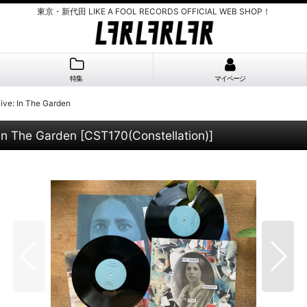
東京・新代田 LIKE A FOOL RECORDS OFFICIAL WEB SHOP！
特集
マイページ
ive: In The Garden
 In The Garden
[
CST170(Constellation)
]