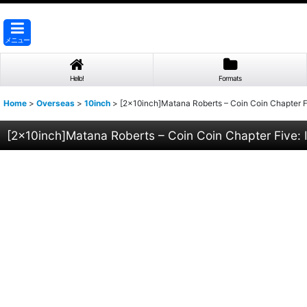
メニュー
Hello!
Formats
Home
>
Overseas
>
10inch
>
[2×10inch]Matana Roberts – Coin Coin Chapter F
[2×10inch]Matana Roberts – Coin Coin Chapter Five: