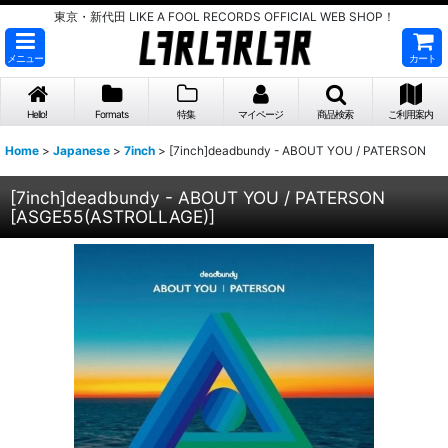
東京・新代田 LIKE A FOOL RECORDS OFFICIAL WEB SHOP！
メニュー
カート
Hello!
Formats
特集
マイページ
商品検索
ご利用案内
Home
>
Japanese
>
7inch
>
[7inch]deadbundy - ABOUT YOU / PATERSON
[7inch]deadbundy - ABOUT YOU / PATERSON
[
ASGE55(ASTROLLAGE)
]