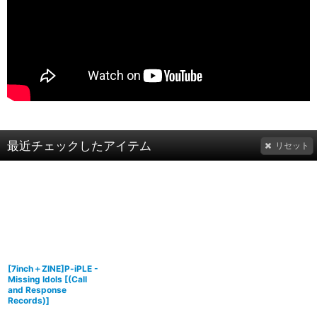
最近チェックしたアイテム
リセット
[7inch＋ZINE]P-iPLE -
Missing Idols
[
(Call
and Response
Records)
]