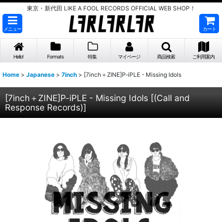
東京・新代田 LIKE A FOOL RECORDS OFFICIAL WEB SHOP！
メニュー
カート
Hello!
Formats
特集
マイページ
商品検索
ご利用案内
Home
>
Japanese
>
7inch
>
[7inch＋ZINE]P-iPLE - Missing Idols
[7inch＋ZINE]P-iPLE - Missing Idols
[
(Call and
Response Records)
]