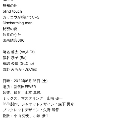
無知の丘
blind touch
カッコウが鳴いている
Discharming man
秘密の夏
歓喜のうた
因果結合666
蛯名 啓太 (Vo,A.Gt)
俵谷 恭子 (Ba)
橋詰 俊博 (Gt,Cho)
西野 みちか (Dr,Cho)
日時：2022年6月25日 (土)
場所：新代田FEVER
音響、録音：山本 真純
ミックス、マスタリング：山崎 優一
DVD製作、ジャケットデザイン：森下 勇介
ブックレットデザイン：矢野 展督
物販：小山 秀史、小原 雅生