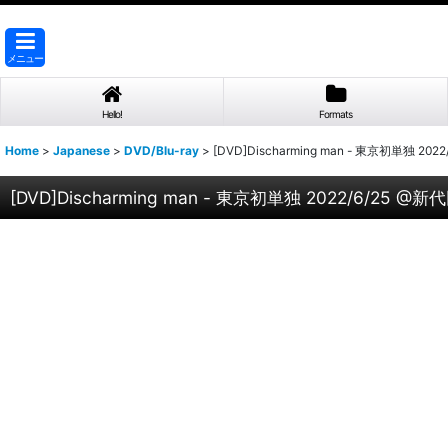
メニュー
Hello!
Formats
Home
>
Japanese
>
DVD/Blu-ray
>
[DVD]Discharming man - 東京初単独 202
[DVD]Discharming man - 東京初単独 2022/6/25 @新