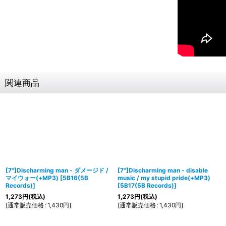
関連商品
[7"]Discharming man - ダメージド /
[7"]Discharming man - disable
マイウォー(+MP3)
[
5B16(5B
music / my stupid pride(+MP3)
Records)
]
[
5B17(5B Records)
]
1,273
円
(税込)
1,273
円
(税込)
[
通常販売価格
:
1,430
円
]
[
通常販売価格
:
1,430
円
]