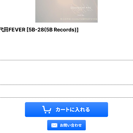
新代田FEVER
[
5B-28(5B Records)
]