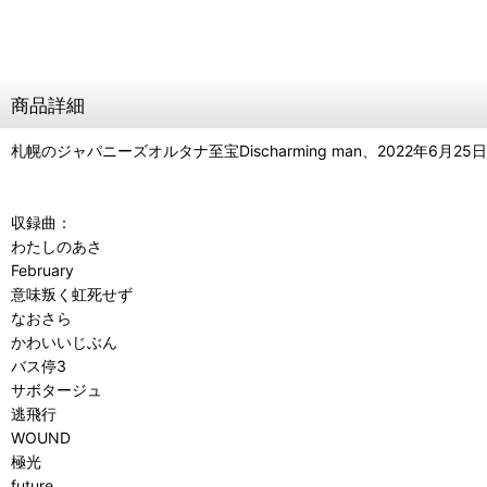
商品詳細
札幌のジャパニーズオルタナ至宝Discharming man、2022年6月
収録曲：
わたしのあさ
February
意味叛く虹死せず
なおさら
かわいいじぶん
バス停3
サボタージュ
逃飛行
WOUND
極光
future