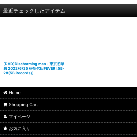
最近チェックしたアイテム
[DVD]Discharming man - 東京初単
独 2022/6/25 @新代田FEVER
[
5B-
28(5B Records)
]
Home
Shopping Cart
マイページ
お気に入り