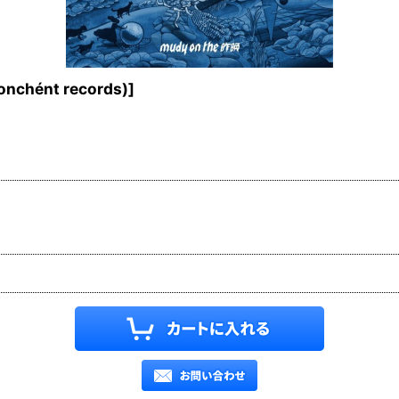
chént records)
]