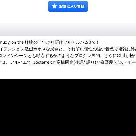
 on the 昨晩の11年ぶり新作フルアルバム3rd！
ハイテンション激烈カオスな展開と、それぞれ個性の強い音色で複雑に
ウスロンドンシーンとも呼応するかのようなプログレ展開、さらにGt.山川が
al)"は、アルバムではösterreich 高橋國光(作詞/ 語り)と鎌野愛(