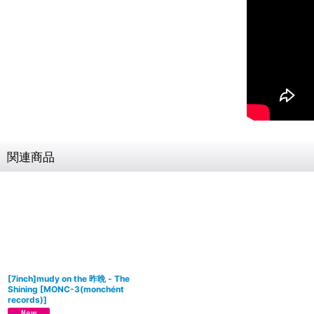
関連商品
[7inch]mudy on the 昨晩 - The
Shining
[
MONC-3(monchént
records)
]