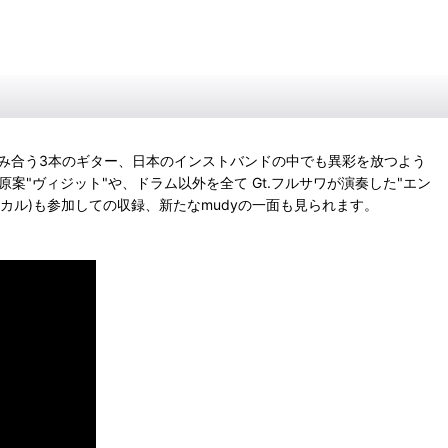
絡み合う3本のギター、日本のインストバンドの中でも異彩を放つよう
原案"ヴィジット"や、ドラム以外を全て Gt.フルサワが演奏した"エン
ゲストボーカル)も参加しての収録、新たなmudyの一面も見られます。