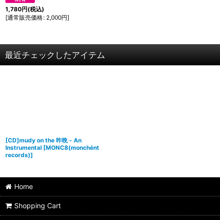
1,780
円
(税込)
[
通常販売価格
:
2,000
円
]
最近チェックしたアイテム
[CD]mudy on the 昨晩 - An
Instrumental
[
MONC8(monchént
records)
]
Home
Shopping Cart