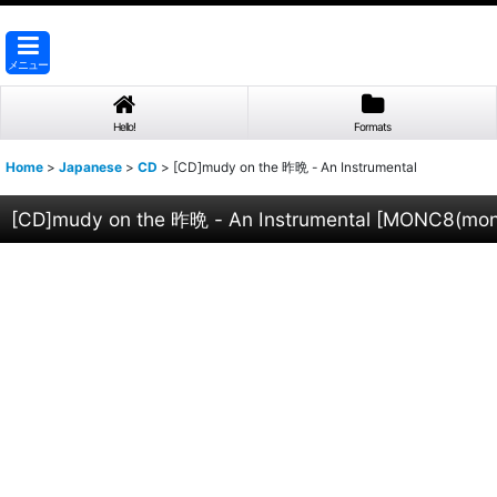
メニュー
Hello!
Formats
Home
>
Japanese
>
CD
>
[CD]mudy on the 昨晩 - An Instrumental
[CD]mudy on the 昨晩 - An Instrumental
[
MONC8(monc