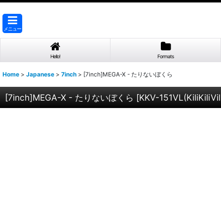
メニュー
Hello!
Formats
Home
>
Japanese
>
7inch
>
[7inch]MEGA-X - たりないぼくら
[7inch]MEGA-X - たりないぼくら
[
KKV-151VL(KiliKiliVil