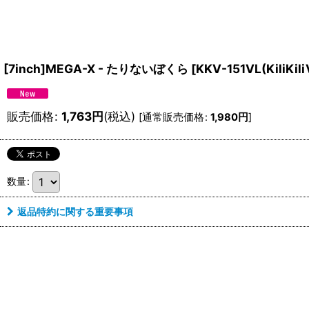
[7inch]MEGA-X - たりないぼくら
[
KKV-151VL(KiliKiliV
販売価格
:
1,763
円
(税込)
[
通常販売価格
:
1,980
円
]
数量
:
返品特約に関する重要事項