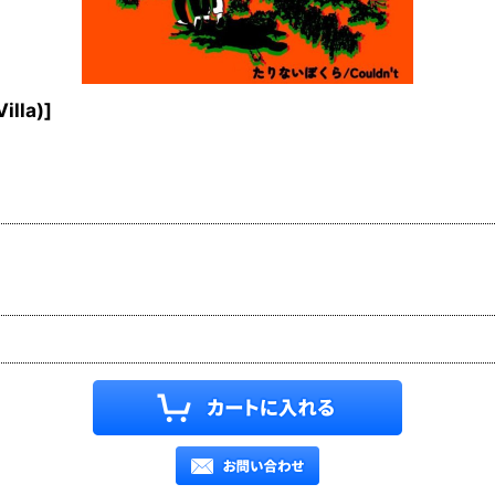
illa)
]