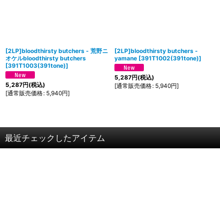
[2LP]bloodthirsty butchers - 荒野ニ
[2LP]bloodthirsty butchers -
オケルbloodthirsty butchers
yamane
[
391T1002(391tone)
]
[
391T1003(391tone)
]
5,287
円
(税込)
5,287
円
(税込)
[
通常販売価格
:
5,940
円
]
[
通常販売価格
:
5,940
円
]
最近チェックしたアイテム