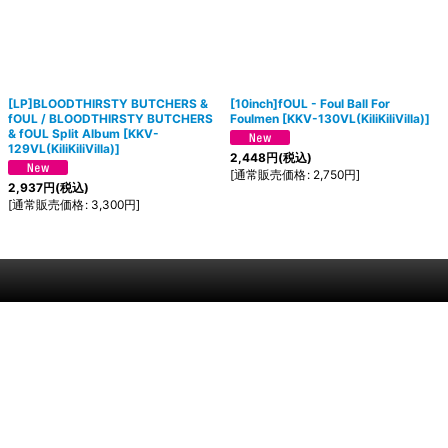
[LP]BLOODTHIRSTY BUTCHERS &
[10inch]fOUL - Foul Ball For
fOUL / BLOODTHIRSTY BUTCHERS
Foulmen
[
KKV-130VL(KiliKiliVilla)
]
& fOUL Split Album
[
KKV-
129VL(KiliKiliVilla)
]
2,448
円
(税込)
[
通常販売価格
:
2,750
円
]
2,937
円
(税込)
[
通常販売価格
:
3,300
円
]