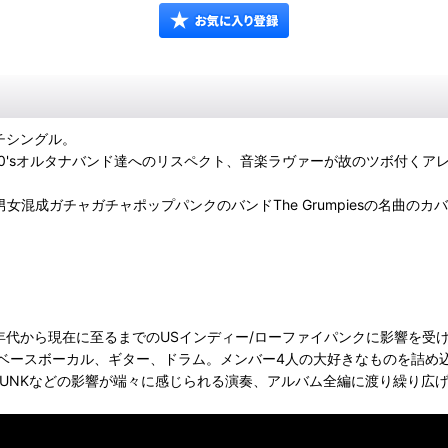
ンチシングル。
した、90'sオルタナバンド達へのリスペクト、音楽ラヴァーが故のツボ付
リースした男女混成ガチャガチャポップパンクのバンドThe Grumpiesの名
90年代から現在に至るまでのUSインディー/ローファイパンクに影響を
ボーカル、ギター、ドラム。メンバー4人の大好きなものを詰め込んだ手触り感
 MAG、SUPERCHUNKなどの影響が端々に感じられる演奏、アルバム全編に