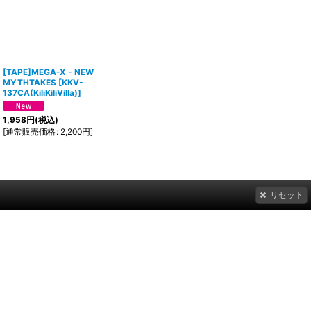
[TAPE]MEGA-X - NEW
MYTHTAKES
[
KKV-
137CA(KiliKiliVilla)
]
1,958
円
(税込)
[
通常販売価格
:
2,200
円
]
リセット