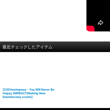
最近チェックしたアイテム
[CS]Hemingway - You Will Never Be
Happy
[
MNE027(Making New
Enemies/day crash)
]