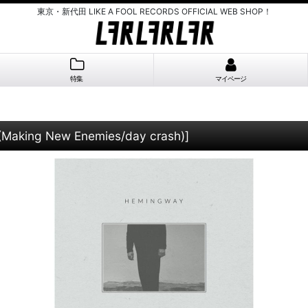
東京・新代田 LIKE A FOOL RECORDS OFFICIAL WEB SHOP！
特集
マイページ
Making New Enemies/day crash)
]