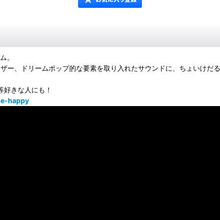
バム。
ーゲイザー、ドリームポップ的な要素を取り入れたサウンドに、ちょいけだ
 Day等好きな人にも！
be-happy