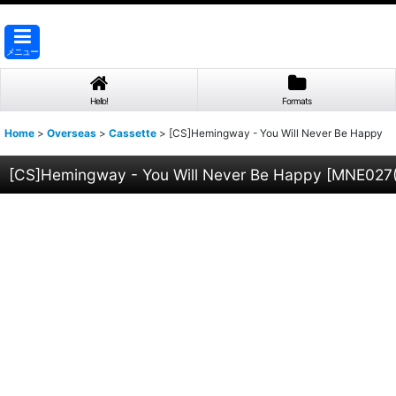
メニュー
Hello!
Formats
Home
>
Overseas
>
Cassette
>
[CS]Hemingway - You Will Never Be Happy
[CS]Hemingway - You Will Never Be Happy
[
MNE027(