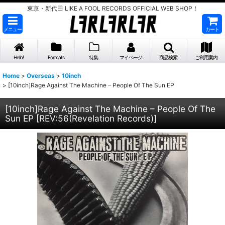
東京・新代田 LIKE A FOOL RECORDS OFFICIAL WEB SHOP！
メニュー
カート
Hello!
Formats
特集
マイページ
商品検索
ご利用案内
Home
>
Overseas
>
10inch
>
[10inch]Rage Against The Machine – People Of The Sun EP
[10inch]Rage Against The Machine – People Of The
Sun EP
[
REV:56(Revelation Records)
]