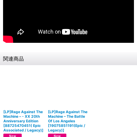
関連商品
[LP]Rage Against The
[LP]Rage Against The
Machine – - XX 20th
Machine – The Battle
Anniversary Edition
Of Los Angeles
[
88725470451( Epic
[
19075851191(Epic /
Associated / Legacy)
]
Legacy)
]