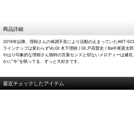
商品詳細
2019年以降、理樹さんの体調不良により活動の止まっていたART-SCH
ラインナップは変わらずVo,Gt 木下理樹 / Gt.戸高賢史 / Ba中尾憲太郎 
やはり印象的な理樹さん独特の言葉センスと切ないメロディーは健在
かに"今"を唄ってる、ずっと大好きです。
最近チェックしたアイテム