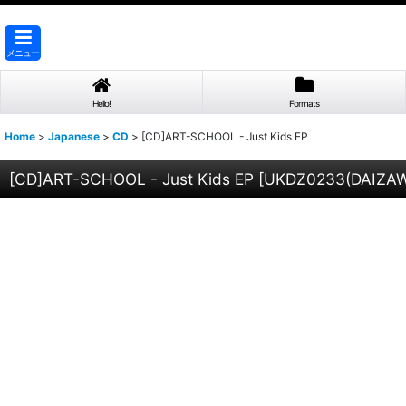
メニュー
Hello!
Formats
Home
>
Japanese
>
CD
>
[CD]ART-SCHOOL - Just Kids EP
[CD]ART-SCHOOL - Just Kids EP
[
UKDZ0233(DAIZAW