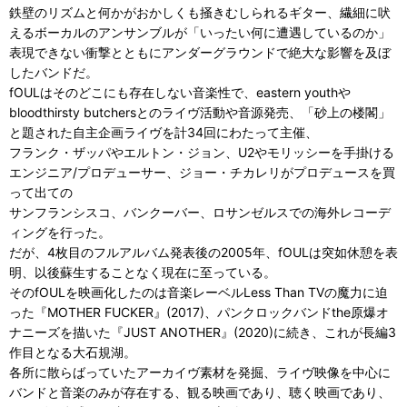
鉄壁のリズムと何かがおかしくも掻きむしられるギター、繊細に吠
えるボーカルのアンサンブルが「いったい何に遭遇しているのか」
表現できない衝撃とともにアンダーグラウンドで絶大な影響を及ぼ
したバンドだ。
fOULはそのどこにも存在しない音楽性で、eastern youthや
bloodthirsty butchersとのライヴ活動や音源発売、「砂上の楼閣」
と題された自主企画ライヴを計34回にわたって主催、
フランク・ザッパやエルトン・ジョン、U2やモリッシーを手掛ける
エンジニア/プロデューサー、ジョー・チカレリがプロデュースを買
って出ての
サンフランシスコ、バンクーバー、ロサンゼルスでの海外レコーデ
ィングを行った。
だが、4枚目のフルアルバム発表後の2005年、fOULは突如休憩を表
明、以後蘇生することなく現在に至っている。
そのfOULを映画化したのは音楽レーベルLess Than TVの魔力に迫
った『MOTHER FUCKER』(2017)、パンクロックバンドthe原爆オ
ナニーズを描いた『JUST ANOTHER』(2020)に続き、これが長編3
作目となる大石規湖。
各所に散らばっていたアーカイヴ素材を発掘、ライヴ映像を中心に
バンドと音楽のみが存在する、観る映画であり、聴く映画であり、