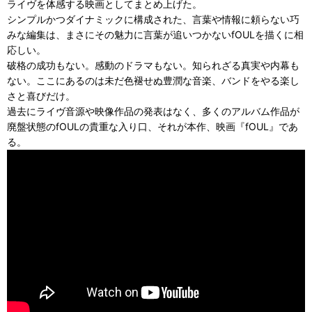
ライヴを体感する映画としてまとめ上げた。
シンプルかつダイナミックに構成された、言葉や情報に頼らない巧
みな編集は、まさにその魅力に言葉が追いつかないfOULを描くに相
応しい。
破格の成功もない。感動のドラマもない。知られざる真実や内幕も
ない。ここにあるのは未だ色褪せぬ豊潤な音楽、バンドをやる楽し
さと喜びだけ。
過去にライヴ音源や映像作品の発表はなく、多くのアルバム作品が
廃盤状態のfOULの貴重な入り口、それが本作、映画『fOUL』であ
る。