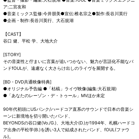
ア:二宮友和
●音楽ミックス監修:今井朋美●宣伝:椎名宗之●製作:長谷川英行
●企画・制作:長谷川英行、大石規湖
【CAST】
谷口 健、平松 学、大地大介
[STORY]
その音楽性と佇まいに言葉が追いつかない、魅力が言語化不能なバ
ンドfOULが、遠慮なく大さらけ出しのライヴを展開する。
[BD・DVD共通映像特典]
●オリジナル予告編 ●「枯槁」ライヴ映像(編集:大石規湖)
●「あなたのレーゾン・デ・トゥール」MVほか未定
90年代初頭にUSパンク/ハードコア直系のサウンドで日本の音楽シ
ーンに新境地を切り開いたバンド、
BEYONDSの谷口健(Vo./G.)、大地大介(D.)が1994年、札幌ハードコ
ア出身の平松学(B.)を誘い3人で結成されたバンド、fOUL(ファウ
ル)。