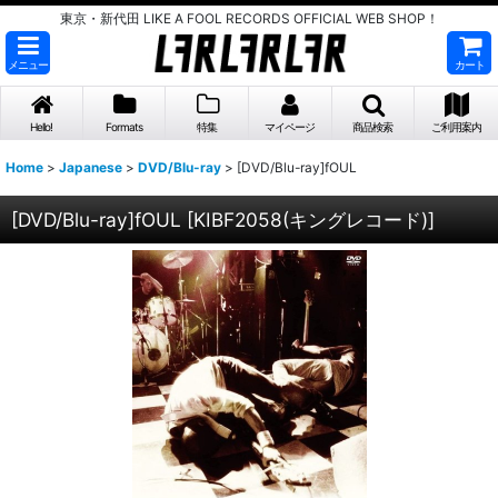
東京・新代田 LIKE A FOOL RECORDS OFFICIAL WEB SHOP！
メニュー
カート
Hello!
Formats
特集
マイページ
商品検索
ご利用案内
Home
>
Japanese
>
DVD/Blu-ray
>
[DVD/Blu-ray]fOUL
[DVD/Blu-ray]fOUL
[
KIBF2058(キングレコード)
]