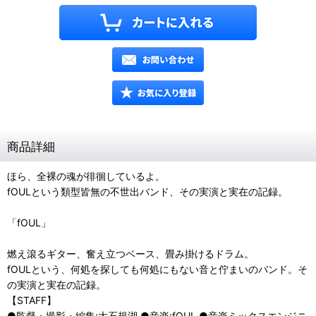
商品詳細
ほら、全裸の魂が徘徊しているよ。
fOULという類型皆無の不世出バンド、その実演と実在の記録。
「fOUL」
燃え滾るギター、奮え立つベース、畳み掛けるドラム。
fOULという、何処を探しても何処にもない音と佇まいのバンド。そ
の実演と実在の記録。
【STAFF】
●監督・撮影・編集:大石規湖 ●音楽:fOUL ●音楽ミックスエンジニ