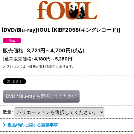
[DVD/Blu-ray]fOUL
[
KIBF2058(キングレコード)
]
販売価格
:
3,721
円
～4,700
円
(税込)
[
通常販売価格
:
4,180
円
～5,280
円
]
オプションにより価格が変わる場合もあります。
DVD / Blu-ray
を選択してください
数量
:
返品特約に関する重要事項