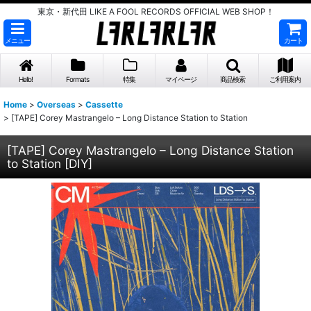
東京・新代田 LIKE A FOOL RECORDS OFFICIAL WEB SHOP！
メニュー
カート
Hello!
Formats
特集
マイページ
商品検索
ご利用案内
Home
>
Overseas
>
Cassette
>
[TAPE] Corey Mastrangelo – Long Distance Station to Station
[TAPE] Corey Mastrangelo – Long Distance Station
to Station
[
DIY
]