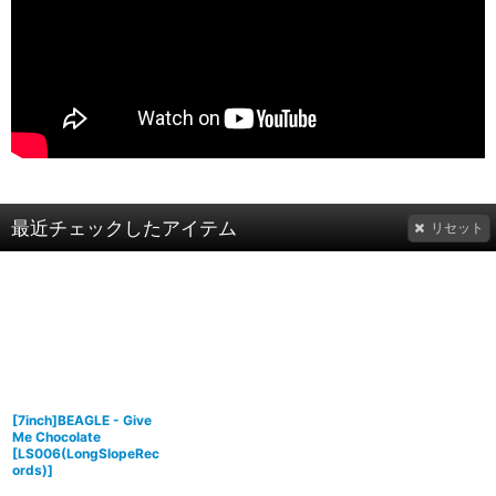
最近チェックしたアイテム
リセット
[7inch]BEAGLE - Give
Me Chocolate
[
LS006(LongSlopeRec
ords)
]