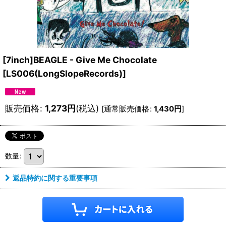
[7inch]BEAGLE - Give Me Chocolate
[
LS006(LongSlopeRecords)
]
販売価格
:
1,273
円
(税込)
[
通常販売価格
:
1,430
円
]
数量
:
返品特約に関する重要事項