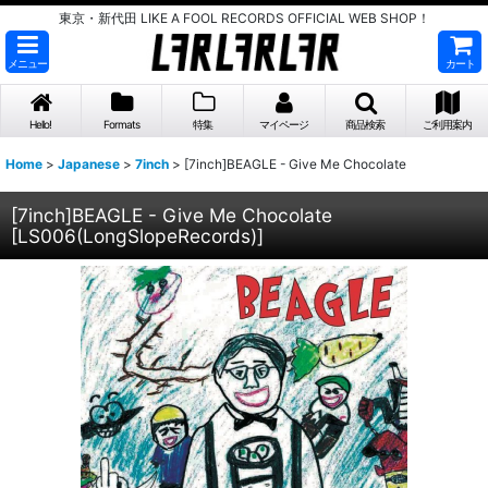
東京・新代田 LIKE A FOOL RECORDS OFFICIAL WEB SHOP！
メニュー
カート
Hello!
Formats
特集
マイページ
商品検索
ご利用案内
Home
>
Japanese
>
7inch
>
[7inch]BEAGLE - Give Me Chocolate
[7inch]BEAGLE - Give Me Chocolate
[
LS006(LongSlopeRecords)
]