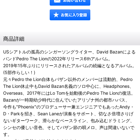
商品詳細
USシアトルの孤高のシンガーソングライター、David Bazanによる
バンドPedro The Lionの2022年リリース6thアルバム。
2019年15年ぶりにリリースされたアルバムの続編となるアルバム。
(5部作らしい！)
元々Pedro the Lion自体もバザン以外のメンバーは流動的、Pedro
The Lion休止中もDavid Bazan名義のソロ中心に、Headphones、
Overseas、2017年にはLo Tomを始動後のPedro The Lionの復活。
Bazanが一時期幼少時代に住んでいたアリゾナ州の都市ハバス、
今作も"Phoenix"のプロデューサー兼エンジニアでもあったAndy・
D・Parkを招き、Sean Laneが演奏をサポート、切なさ倍増さりげ
ないギターワーク、滑らかなベースライン、包み込むドラミング、
シンセの優しい音色、そしてバザン節の唄メロ、声は間違いないで
す。