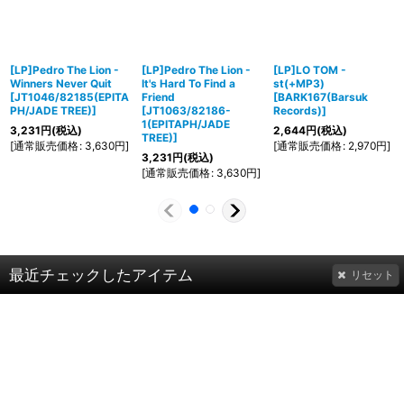
[LP]Pedro The Lion -
[LP]Pedro The Lion -
[LP]LO TOM -
Winners Never Quit
It's Hard To Find a
st(+MP3)
[
JT1046/82185(EPITA
Friend
[
BARK167(Barsuk
PH/JADE TREE)
]
[
JT1063/82186-
Records)
]
1(EPITAPH/JADE
3,231
円
(税込)
2,644
円
(税込)
TREE)
]
[
通常販売価格
:
3,630
円
]
[
通常販売価格
:
2,970
円
]
3,231
円
(税込)
[
通常販売価格
:
3,630
円
]
最近チェックしたアイテム
リセット