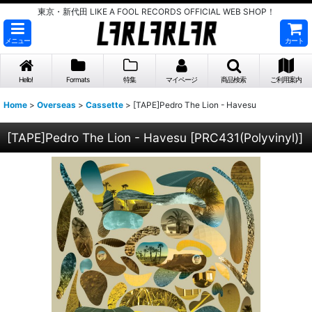
東京・新代田 LIKE A FOOL RECORDS OFFICIAL WEB SHOP！
メニュー
カート
Hello!
Formats
特集
マイページ
商品検索
ご利用案内
Home
>
Overseas
>
Cassette
>
[TAPE]Pedro The Lion - Havesu
[TAPE]Pedro The Lion - Havesu
[
PRC431(Polyvinyl)
]