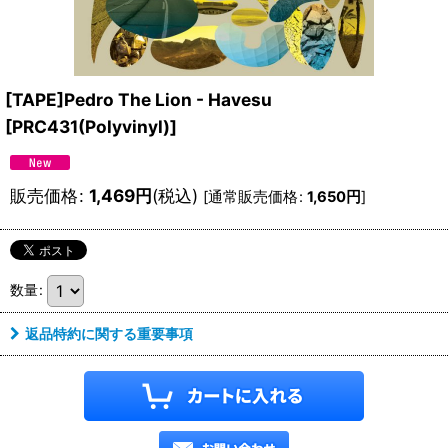
[TAPE]Pedro The Lion - Havesu
[
PRC431(Polyvinyl)
]
販売価格
:
1,469
円
(税込)
[
通常販売価格
:
1,650
円
]
数量
:
返品特約に関する重要事項