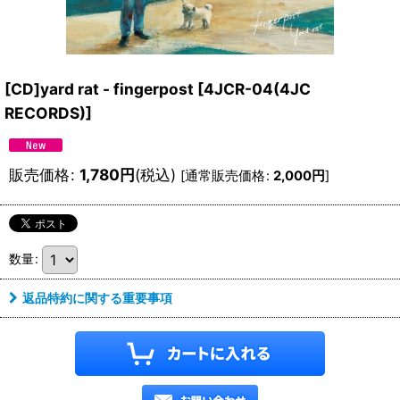
[CD]yard rat - fingerpost
[
4JCR-04(4JC
RECORDS)
]
販売価格
:
1,780
円
(税込)
[
通常販売価格
:
2,000
円
]
数量
:
返品特約に関する重要事項