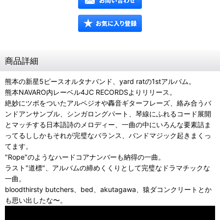
商品詳細
熊本の新星5ピースオルタナバンド、yard ratの1stアルバム。
熊本NAVARO内レーベル4JC RECORDSよりリリース。
絶妙にツボをついたアルペジオや轟音ギターフレーズ、絡み合うバ
ンドアンサンブル、シンガロングパート、琴線にふれるコード展開
とマッチする日本語詩のメロディー、一曲の中にいろんな要素詰ま
ってるししかもそれが完璧なバランス、バンドマジック起きまくっ
てます。
"Rope"のようなハードコアナンバーも納得の一曲。
ラスト"道標"、アルバムの締めくくりとして完璧なドラマチックな
一曲。
bloodthirsty butchers、bed、akutagawa、猿ダコンクリートとか
も思い出したな〜。