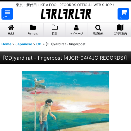
東京・新代田 LIKE A FOOL RECORDS OFFICIAL WEB SHOP！
メニュー
カート
Hello!
Formats
特集
マイページ
商品検索
ご利用案内
Home
>
Japanese
>
CD
>
[CD]yard rat - fingerpost
[CD]yard rat - fingerpost
[
4JCR-04(4JC RECORDS)
]