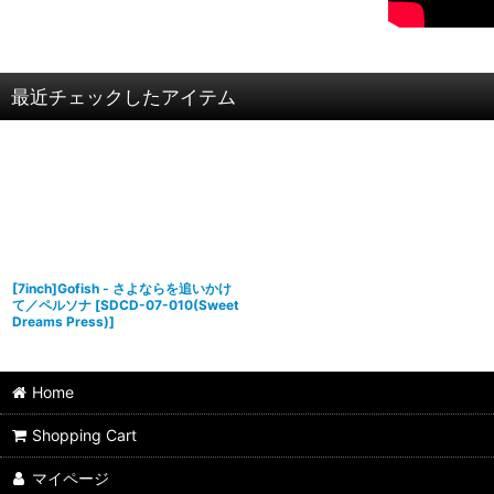
最近チェックしたアイテム
[7inch]Gofish - さよならを追いかけ
て／ペルソナ
[
SDCD-07-010(Sweet
Dreams Press)
]
Home
Shopping Cart
マイページ