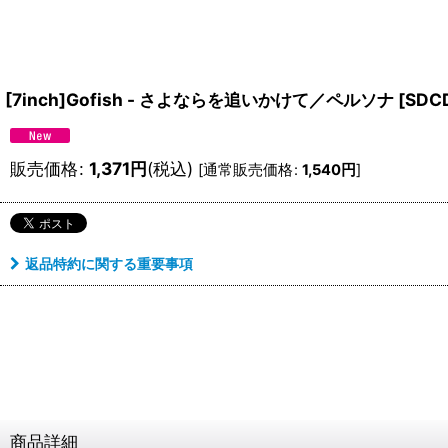
[7inch]Gofish - さよならを追いかけて／ペルソナ
[
SDCD
販売価格
:
1,371
円
(税込)
[
通常販売価格
:
1,540
円
]
返品特約に関する重要事項
商品詳細