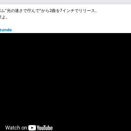
ルバム"光の速さで佇んで"から2曲を7インチでリリース。
沢よ。
azunde