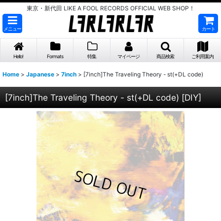
東京・新代田 LIKE A FOOL RECORDS OFFICIAL WEB SHOP！
メニュー
カート
Hello!
Formats
特集
マイページ
商品検索
ご利用案内
Home
>
Japanese
>
7inch
>
[7inch]The Traveling Theory - st(+DL code)
[7inch]The Traveling Theory - st(+DL code)
[
DIY
]