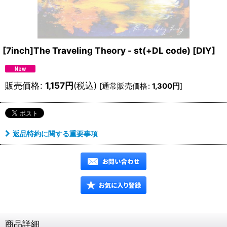
[7inch]The Traveling Theory - st(+DL code)
[
DIY
]
販売価格
:
1,157
円
(税込)
[
通常販売価格
:
1,300
円
]
返品特約に関する重要事項
商品詳細