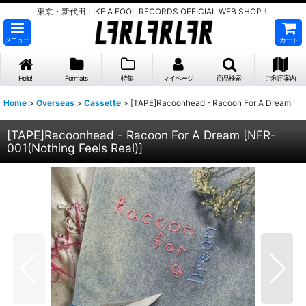
東京・新代田 LIKE A FOOL RECORDS OFFICIAL WEB SHOP！
メニュー
カート
Hello!
Formats
特集
マイページ
商品検索
ご利用案内
Home
>
Overseas
>
Cassette
>
[TAPE]Racoonhead - Racoon For A Dream
[TAPE]Racoonhead - Racoon For A Dream
[
NFR-
001(Nothing Feels Real)
]