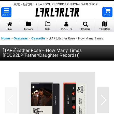
東京・新代田 LIKE A FOOL RECORDS OFFICIAL WEB SHOP！
メニュー
カート
Hello!
Formats
特集
マイページ
商品検索
ご利用案内
Home
>
Overseas
>
Cassette
>
[TAPE]Esther Rose ‎– How Many Times
[TAPE]Esther Rose ‎– How Many Times
[
FD092LP(Father/Daughter Records)
]