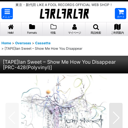
東京・新代田 LIKE A FOOL RECORDS OFFICIAL WEB SHOP！
メニュー
カート
Hello!
Formats
特集
マイページ
商品検索
ご利用案内
Home
>
Overseas
>
Cassette
>
[TAPE]Ian Sweet – Show Me How You Disappear
[TAPE]Ian Sweet – Show Me How You Disappear
[
PRC-428(Polyvinyl)
]