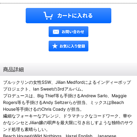
商品詳細
ブルックリンの女性SSW、Jilian Medfordによるインディーポップ
プロジェクト、Ian Sweetの3rdアルバム。
プロデュースは、Big Thief等も手掛けるAndrew Sarlo、Maggie
Rogers等も手掛けるAndy Seltzerらが担当、ミックスはBeach
House等手掛けるのChris Coady が担当。
繊細なフォーキーなアレンジ、ドラマチックなコードワーク、華や
かなシンセとJilian嬢の唄声を最大限に引き出しすような独特のサウ
ンド処理も素晴らしい。
Beach HouseやWild Nothings、Hazel English、Japanese