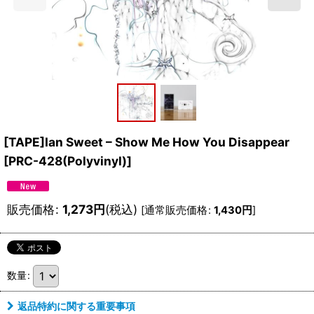
[TAPE]Ian Sweet – Show Me How You Disappear
[
PRC-428(Polyvinyl)
]
販売価格
:
1,273
円
(税込)
[
通常販売価格
:
1,430
円
]
数量
:
返品特約に関する重要事項