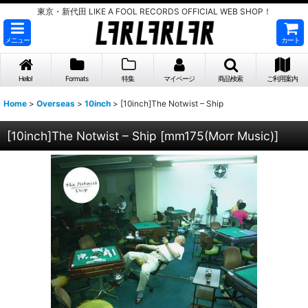
東京・新代田 LIKE A FOOL RECORDS OFFICIAL WEB SHOP！
メニュー
カート
Hello!
Formats
特集
マイページ
商品検索
ご利用案内
Home
>
Overseas
>
10inch
>
[10inch]The Notwist ‎– Ship
[10inch]The Notwist ‎– Ship
[
mm175(Morr Music)
]