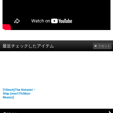
最近チェックしたアイテム
リセット
[10inch]The Notwist ‎–
Ship
[
mm175(Morr
Music)
]