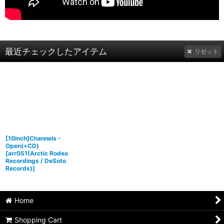
最近チェックしたアイテム
リセット
[10inch]Channels -
Open(+CD)
[
arr051(Arctic Rodeo
Recordings / DeSoto
Records)
]
Home
Shopping Cart