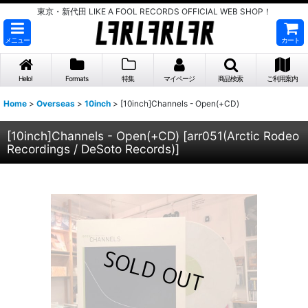
東京・新代田 LIKE A FOOL RECORDS OFFICIAL WEB SHOP！
メニュー
カート
Hello!
Formats
特集
マイページ
商品検索
ご利用案内
Home
>
Overseas
>
10inch
>
[10inch]Channels - Open(+CD)
[10inch]Channels - Open(+CD)
[
arr051(Arctic Rodeo
Recordings / DeSoto Records)
]