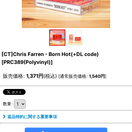
[CT]Chris Farren - Born Hot(+DL code)
[
PRC389(Polyvinyl)
]
販売価格
:
1,371
円
(税込)
[
通常販売価格
:
1,540
円
]
数量
:
返品特約に関する重要事項