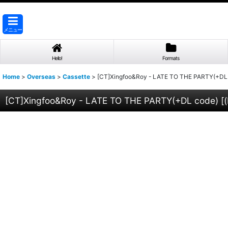
メニュー
Hello!
Formats
Home
>
Overseas
>
Cassette
>
[CT]Xingfoo&Roy - LATE TO THE PARTY(+DL
[CT]Xingfoo&Roy - LATE TO THE PARTY(+DL code)
[