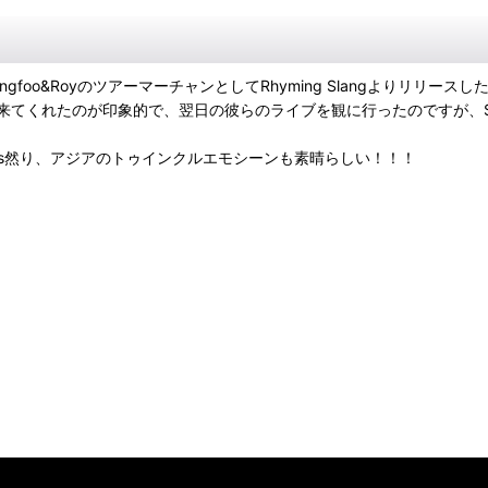
foo&RoyのツアーマーチャンとしてRhyming Slangよりリリース
ながら店に来てくれたのが印象的で、翌日の彼らのライブを観に行ったのですが
ountains然り、アジアのトゥインクルエモシーンも素晴らしい！！！