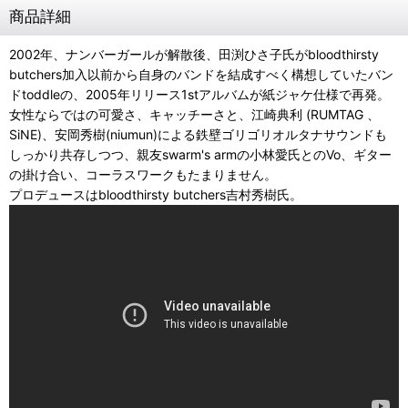
商品詳細
2002年、ナンバーガールが解散後、田渕ひさ子氏がbloodthirsty
butchers加入以前から自身のバンドを結成すべく構想していたバン
ドtoddleの、2005年リリース1stアルバムが紙ジャケ仕様で再発。
女性ならではの可愛さ、キャッチーさと、江崎典利 (RUMTAG 、
SiNE)、安岡秀樹(niumun)による鉄壁ゴリゴリオルタナサウンドも
しっかり共存しつつ、親友swarm's armの小林愛氏とのVo、ギター
の掛け合い、コーラスワークもたまりません。
プロデュースはbloodthirsty butchers吉村秀樹氏。