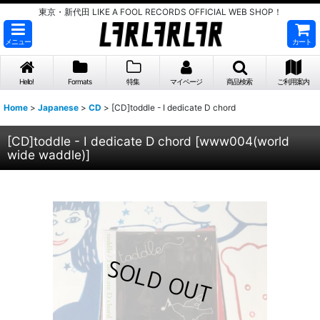
東京・新代田 LIKE A FOOL RECORDS OFFICIAL WEB SHOP！
メニュー
カート
Hello!
Formats
特集
マイページ
商品検索
ご利用案内
Home
>
Japanese
>
CD
>
[CD]toddle - I dedicate D chord
[CD]toddle - I dedicate D chord
[
www004(world
wide waddle)
]