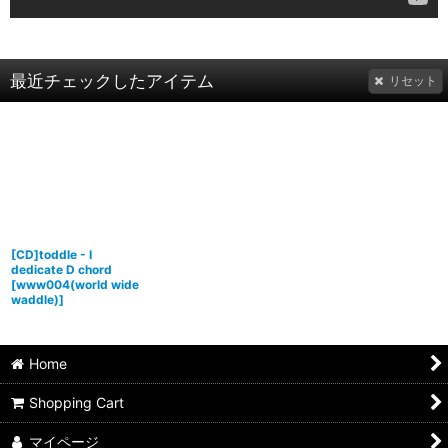
最近チェックしたアイテム
リセット
[CD]toddle - I
dedicate D chord
[
www004(world wide
waddle)
]
Home
Shopping Cart
マイページ