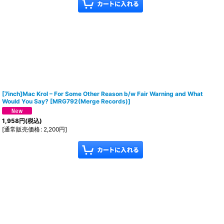
[7inch]Mac Krol – For Some Other Reason b/w Fair Warning and What
Would You Say?
[
MRG792(Merge Records)
]
1,958
円
(税込)
[
通常販売価格
:
2,200
円
]