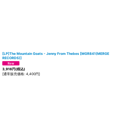
[LP]The Mountain Goats - Jenny From Thebes
[
MGR841(MERGE
RECORDS)
]
3,916
円
(税込)
[
通常販売価格
:
4,400
円
]