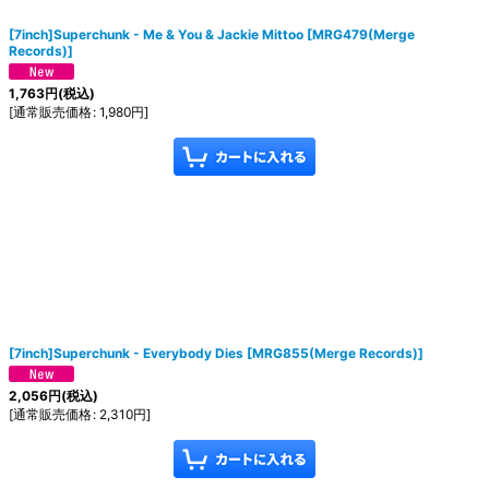
[7inch]Superchunk - Me & You & Jackie Mittoo
[
MRG479(Merge
Records)
]
1,763
円
(税込)
[
通常販売価格
:
1,980
円
]
[7inch]Superchunk - Everybody Dies
[
MRG855(Merge Records)
]
2,056
円
(税込)
[
通常販売価格
:
2,310
円
]