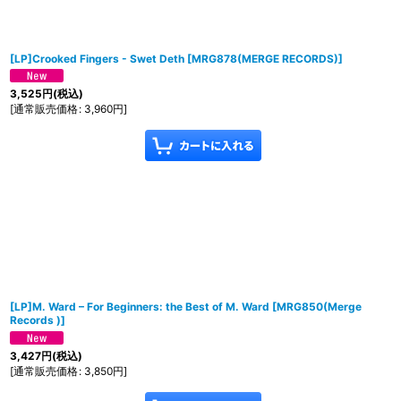
[LP]Crooked Fingers - Swet Deth
[
MRG878(MERGE RECORDS)
]
3,525
円
(税込)
[
通常販売価格
:
3,960
円
]
[LP]M. Ward ‎– For Beginners: the Best of M. Ward
[
MRG850(Merge
Records )
]
3,427
円
(税込)
[
通常販売価格
:
3,850
円
]