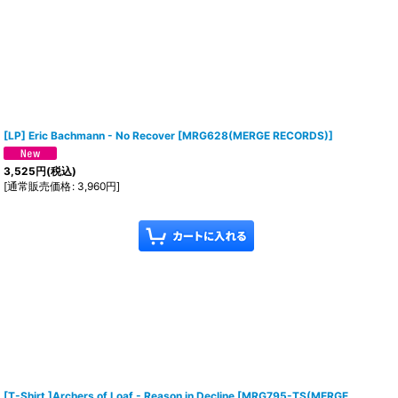
[LP] Eric Bachmann - No Recover
[
MRG628(MERGE RECORDS)
]
3,525
円
(税込)
[
通常販売価格
:
3,960
円
]
[T-Shirt ]Archers of Loaf - Reason in Decline
[
MRG795-TS(MERGE