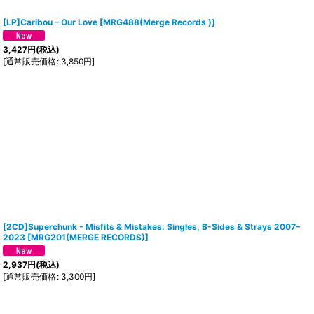
[LP]Caribou ‎– Our Love
[
MRG488(Merge Records )
]
3,427
円
(税込)
[
通常販売価格
:
3,850
円
]
[2CD]Superchunk - Misfits & Mistakes: Singles, B-Sides & Strays 2007–
2023
[
MRG201(MERGE RECORDS)
]
2,937
円
(税込)
[
通常販売価格
:
3,300
円
]