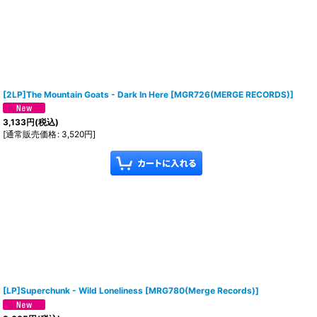
[2LP]The Mountain Goats - Dark In Here
[
MGR726(MERGE RECORDS)
]
3,133
円
(税込)
[
通常販売価格
:
3,520
円
]
[LP]Superchunk - Wild Loneliness
[
MRG780(Merge Records)
]