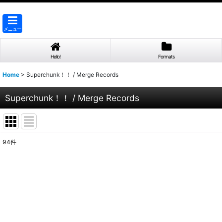
メニュー
Hello!
Formats
Home
>
Superchunk！！ / Merge Records
Superchunk！！ / Merge Records
94
件
表示数
:
並び順
: