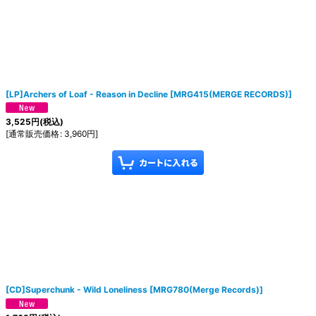
[LP]Archers of Loaf - Reason in Decline
[
MRG415(MERGE RECORDS)
]
3,525
円
(税込)
[
通常販売価格
:
3,960
円
]
[CD]Superchunk - Wild Loneliness
[
MRG780(Merge Records)
]