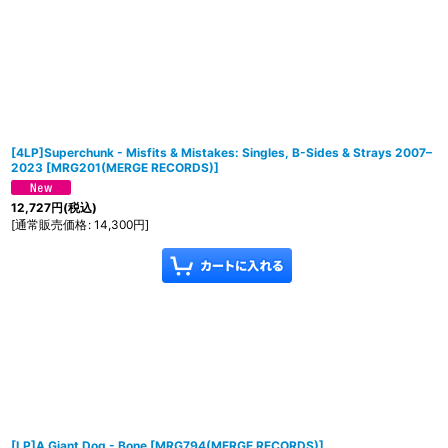
[4LP]Superchunk - Misfits & Mistakes: Singles, B-Sides & Strays 2007–
2023
[
MRG201(MERGE RECORDS)
]
12,727
円
(税込)
[
通常販売価格
:
14,300
円
]
[LP]A Giant Dog - Bone
[
MRG794(MERGE RECORDS)
]