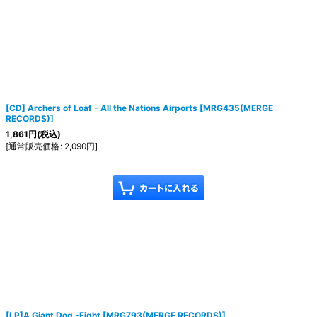
[CD] Archers of Loaf - All the Nations Airports
[
MRG435(MERGE
RECORDS)
]
1,861
円
(税込)
[
通常販売価格
:
2,090
円
]
[LP]A Giant Dog -Fight
[
MRG793(MERGE RECORDS)
]