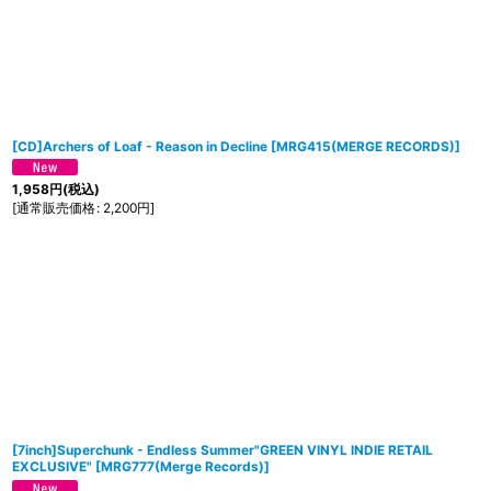
[CD]Archers of Loaf - Reason in Decline
[
MRG415(MERGE RECORDS)
]
1,958
円
(税込)
[
通常販売価格
:
2,200
円
]
[7inch]Superchunk - Endless Summer"GREEN VINYL INDIE RETAIL
EXCLUSIVE"
[
MRG777(Merge Records)
]